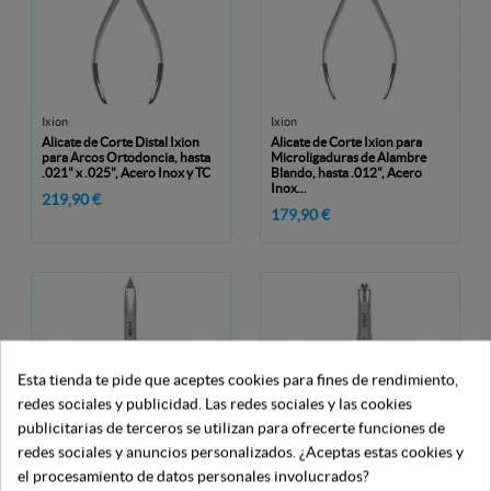
Ixion
Ixion
Alicate de Corte Distal Ixion
Alicate de Corte Ixion para
para Arcos Ortodoncia, hasta
Microligaduras de Alambre
.021" x .025", Acero Inox y TC
Blando, hasta .012", Acero
Inox...
219,90 €
179,90 €
Esta tienda te pide que aceptes cookies para fines de rendimiento,
redes sociales y publicidad. Las redes sociales y las cookies
publicitarias de terceros se utilizan para ofrecerte funciones de
redes sociales y anuncios personalizados. ¿Aceptas estas cookies y
el procesamiento de datos personales involucrados?
Ixion
Ixion